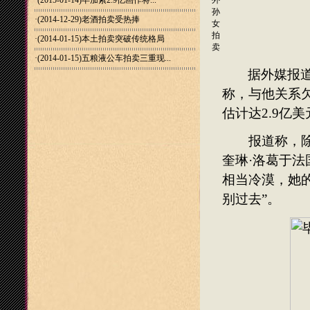
·(2015-01-14)
毕加索2.9亿画作将...
外
孙
·(2014-12-29)
老酒拍卖受热捧
女
拍
·(2014-01-15)
本土拍卖突破传统格局
卖
·(2014-01-15)
五粮液公车拍卖三重现...
据外媒报
称，与他关系
估计达
2.9
亿美
报道称，除了
奎琳
·
洛葛于法
相当冷漠，她
别过去
”
。