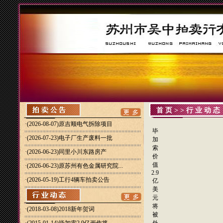
首页
>>
行业动态
·
(2026-08-07)原吉顺电气拆除项目
毕
·
(2026-07-23)电子厂生产废料一批
加
索
·
(2026-06-23)同里小川东路房产
价
值
·
(2026-06-23)原苏州有色金属研究院...
2.9
·
(2026-05-19)工行4辆车拍卖公告
亿
美
元
将
·(2018-03-08)
2018新年贺词
被