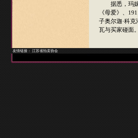
据悉，玛妮
《母爱》、
191
子奥尔迦
·
科克
瓦与买家碰面
友情链接：
江苏省拍卖协会