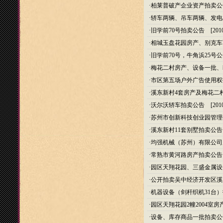
·
柏莱普破产企业资产拍卖公
·
轿车两辆、吊车两辆、发电
·
旧学前70号拍卖公告
[2010
·
相城玉盘花园房产、别克车
·
旧学前70号，牛角浜25号
·
梅花二村房产、设备一批、
·
市区第五场户外广告使用权
·
溪东新村4套房产及梅花二
·
沃尔沃轿车拍卖公告
[2010
·
苏州市创新科技创业园管理
·
溪东新村11套别墅拍卖公告
·
均强机械（苏州）有限公司
·
常熟市黄河路房产拍卖公告
·
园区天翔花园、三盛金属设
·
公开拍卖吴中经济开发区溪
·
机器设备（剑杆织机31台
·
园区天翔花园2幢2004室
·
设备、库存商品一批拍卖公