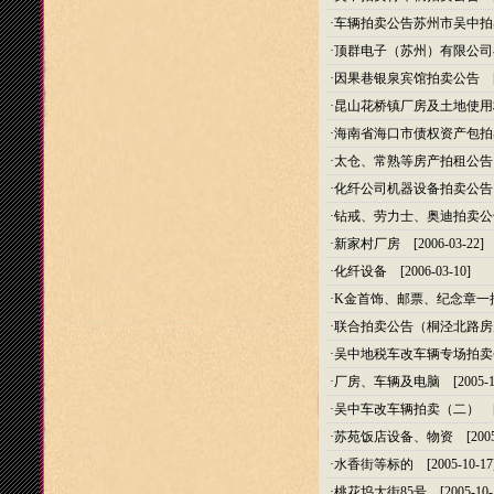
·
车辆拍卖公告苏州市吴中拍
·
顶群电子（苏州）有限公司
·
因果巷银泉宾馆拍卖公告
[2
·
昆山花桥镇厂房及土地使用
·
海南省海口市债权资产包拍
·
太仓、常熟等房产拍租公告
·
化纤公司机器设备拍卖公告
·
钻戒、劳力士、奥迪拍卖公
·
新家村厂房
[2006-03-22]
·
化纤设备
[2006-03-10]
·
K金首饰、邮票、纪念章一
·
联合拍卖公告（桐泾北路房
·
吴中地税车改车辆专场拍卖
·
厂房、车辆及电脑
[2005-1
·
吴中车改车辆拍卖（二）
[2
·
苏苑饭店设备、物资
[2005
·
水香街等标的
[2005-10-17
·
桃花坞大街85号
[2005-10-