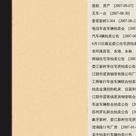
·
股权、房产
[2007-09-07]
·
叉车一台
[2007-08-30]
·
姜窖新村3-304
[2007-08-2
·
电信车改车辆拍卖会
[2007
·
汽车4辆拍卖公告
[2007-06
·
6月15日最近娄江住宅房拍
·
东环路苏安、东港、永林、
·
商铺住宅等拍卖公告
[2007
·
娄江新村等住宅房拍卖公告
·
江阴市星寅铜管有限公司厂
·
工商银行车改车辆联合拍卖
·
拍卖金属切削机床、仪器和
·
江阴市霞客镇星寅铜管联合
·
车改车辆联合拍卖公告
[20
·
苏州罗礼联合拍卖公告
[20
·
象牙新村、娄江新村住宅房
·
澄湖路11号厂房
[2007-01-
·
吴中拍卖行车辆拍卖公告
[2