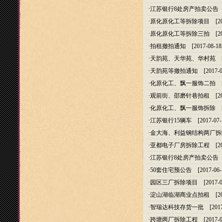
·
江苏银行8处房产拍卖公告
[
·
原化原化工等拆除项目
[20
·
原化原化工等拆除三拍
[20
·
拍租撤拍通知
[2017-08-18
·
天韵苑、天华苑、华村苑
[2
·
天韵苑等撤拍通知
[2017-0
·
化原化工、飘一服饰二拍
[2
·
观前街、邵磨针巷拍租
[20
·
化原化工、飘一服饰拆除
[2
·
江苏银行15辆车
[2017-07-
·
金大海、利益钢结构两厂拆
·
亚都电子厂房拆除工程
[20
·
江苏银行8处房产拍卖公告
[
·
50套住宅预公告
[2017-06-
·
园区三厂拆除项目
[2017-0
·
淀山湖临湖商业点拍租
[20
·
智瑞达科技存货一批
[2017
·
跨塘两厂拆除工程
[2017-0