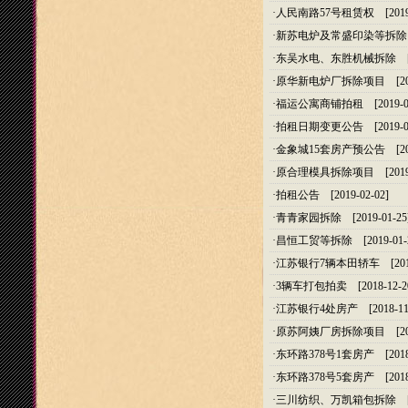
·
人民南路57号租赁权
[2019
·
新苏电炉及常盛印染等拆除
·
东吴水电、东胜机械拆除
[2
·
原华新电炉厂拆除项目
[20
·
福运公寓商铺拍租
[2019-0
·
拍租日期变更公告
[2019-0
·
金象城15套房产预公告
[20
·
原合理模具拆除项目
[2019
·
拍租公告
[2019-02-02]
·
青青家园拆除
[2019-01-25
·
昌恒工贸等拆除
[2019-01-
·
江苏银行7辆本田轿车
[201
·
3辆车打包拍卖
[2018-12-2
·
江苏银行4处房产
[2018-11
·
原苏阿姨厂房拆除项目
[20
·
东环路378号1套房产
[2018
·
东环路378号5套房产
[2018
·
三川纺织、万凯箱包拆除
[2