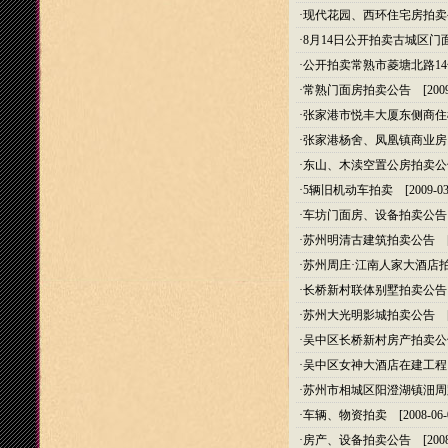
·
现代花园、西环住宅房拍卖
·
8月14日公开拍卖古城区门
·
公开拍卖常熟市菱塘北路14
·
常熟门面房拍卖公告
[2009
·
张家港市悦丰大厦东侧商住
·
张家港杨舍、凤凰镇商业房
·
东山、木渎空置公房拍卖公
·
5辆旧机动车拍卖
[2009-03
·
车坊门面房、设备拍卖公告
·
苏州明清古建筑拍卖公告
[2
·
苏州周庄·江南人家大酒店
·
长桥新村联体别墅拍卖公告
·
苏州大光明影城拍卖公告
[2
·
吴中区长桥新村房产拍卖公
·
吴中区女神大酒店在建工程
·
苏州市相城区阳澄湖镇沺周
·
车辆、物资拍卖
[2008-06-
·
房产、设备拍卖公告
[2008