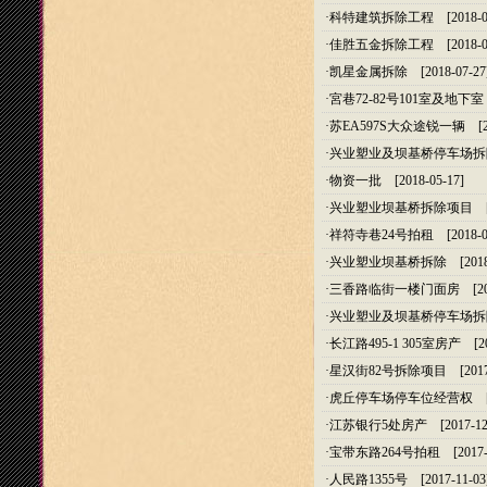
·
科特建筑拆除工程
[2018-0
·
佳胜五金拆除工程
[2018-0
·
凯星金属拆除
[2018-07-27
·
宮巷72-82号101室及地下室
·
苏EA597S大众途锐一辆
[20
·
兴业塑业及坝基桥停车场拆
·
物资一批
[2018-05-17]
·
兴业塑业坝基桥拆除项目
[2
·
祥符寺巷24号拍租
[2018-0
·
兴业塑业坝基桥拆除
[2018
·
三香路临街一楼门面房
[20
·
兴业塑业及坝基桥停车场拆
·
长江路495-1 305室房产
[20
·
星汉街82号拆除项目
[2017
·
虎丘停车场停车位经营权
[2
·
江苏银行5处房产
[2017-12
·
宝带东路264号拍租
[2017-
·
人民路1355号
[2017-11-03