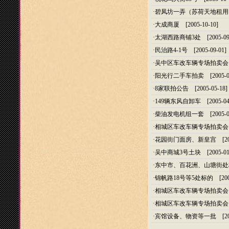
·
碧凤坊一弄（苏荷天地租用
·
大成商厦
[2005-10-10]
·
太湖西路商铺3处
[2005-09
·
民治路4-1号
[2005-09-01]
·
吴中区车改车辆专场拍卖会
·
阳光行二手车拍卖
[2005-0
·
8家联拍公告
[2005-05-18]
·
149辆东风自卸车
[2005-04
·
柴油发电机组一套
[2005-0
·
相城区车改车辆专场拍卖会
·
花园街门面房、新皇宫
[20
·
吴中商城3号土块
[2005-01
·
东中市、百花洲、山塘街处
·
锦帆路18号等5处标的
[200
·
相城区车改车辆专场拍卖会
·
相城区车改车辆专场拍卖会
·
宾馆设备、物资等一批
[20