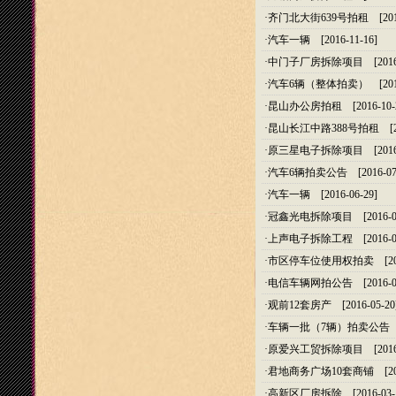
·
齐门北大街639号拍租
[201
·
汽车一辆
[2016-11-16]
·
中门子厂房拆除项目
[2016
·
汽车6辆（整体拍卖）
[201
·
昆山办公房拍租
[2016-10-
·
昆山长江中路388号拍租
[20
·
原三星电子拆除项目
[2016
·
汽车6辆拍卖公告
[2016-07
·
汽车一辆
[2016-06-29]
·
冠鑫光电拆除项目
[2016-0
·
上声电子拆除工程
[2016-0
·
市区停车位使用权拍卖
[20
·
电信车辆网拍公告
[2016-0
·
观前12套房产
[2016-05-20
·
车辆一批（7辆）拍卖公告
[
·
原爱兴工贸拆除项目
[2016
·
君地商务广场10套商铺
[20
·
高新区厂房拆除
[2016-03-