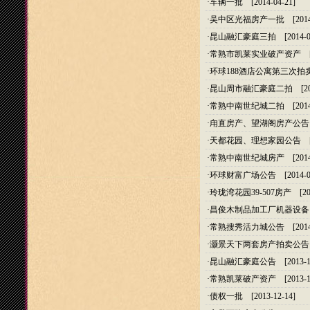
·
车辆一批
[2014-04-21]
·
吴中区光福房产一批
[2014
·
昆山融汇豪庭三拍
[2014-0
·
常熟市凯莱实业破产资产
[2
·
环球188酒店公寓第三次拍
·
昆山周市融汇豪庭二拍
[20
·
常熟中南世纪城二拍
[2014
·
甪直房产、望湖阁房产公告
·
天都花园、理想家园公告
[2
·
常熟中南世纪城房产
[2014
·
环球财富广场公告
[2014-0
·
玲珑湾花园39-507房产
[201
·
昌俊木制品加工厂机器设备
·
常熟搜秀活力城公告
[2014
·
灏景天下两套房产拍卖公告
·
昆山融汇豪庭公告
[2013-1
·
常熟凯莱破产资产
[2013-1
·
债权一批
[2013-12-14]