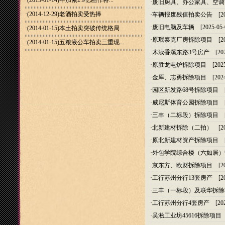
·(2015-01-14)
毕加索2.9亿画作将...
·
废旧厨具、办公家具、空调
·(2014-12-29)
老酒拍卖受热捧
·
车辆报废残值拍卖公告
[20
·
废旧电脑及车辆
[2025-05-
·(2014-01-15)
本土拍卖突破传统格局
·
原珉泰克厂房拆除项目
[20
·(2014-01-15)
五粮液公车拍卖三重现...
·
木渎香溪东路3号房产
[202
·
原胜龙电炉拆除项目
[2025
·
金厍、志勇拆除项目
[2024
·
园区新发路68号拆除项目
[2
·
威尼斯体育公园拆除项目
[2
·
三丰（二标段）拆除项目
[2
·
北新建材拆除（二拍）
[20
·
原北新建材资产拆除项目
[2
·
外包学院综合楼（六如居）
·
京东方、欧财拆除项目
[20
·
工行苏州分行13套房产
[20
·
三丰（一标段）及联华拆除
·
工行苏州分行4套房产
[202
·
吴淞工业坊45616拆除项目
[