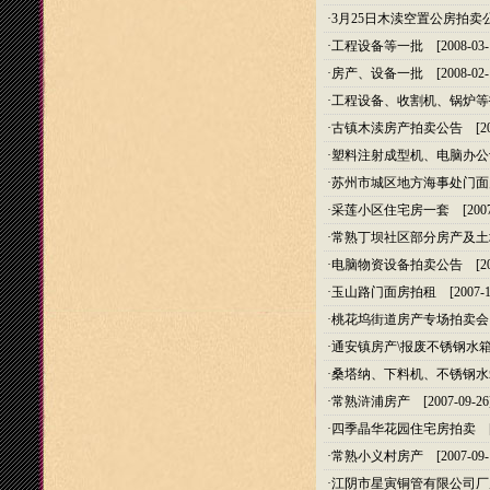
·
3月25日木渎空置公房拍卖
·
工程设备等一批
[2008-03-
·
房产、设备一批
[2008-02-
·
工程设备、收割机、锅炉等
·
古镇木渎房产拍卖公告
[20
·
塑料注射成型机、电脑办公
·
苏州市城区地方海事处门面
·
采莲小区住宅房一套
[2007
·
常熟丁坝社区部分房产及土
·
电脑物资设备拍卖公告
[20
·
玉山路门面房拍租
[2007-1
·
桃花坞街道房产专场拍卖会
·
通安镇房产\报废不锈钢水
·
桑塔纳、下料机、不锈钢水
·
常熟浒浦房产
[2007-09-26
·
四季晶华花园住宅房拍卖
[2
·
常熟小义村房产
[2007-09-
·
江阴市星寅铜管有限公司厂