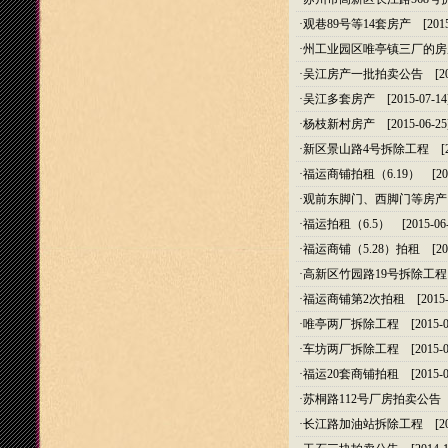
·
观巷89号等14套房产
[2015
·
州工业园区唯亭镇三厂的房
·
吴江房产一批拍卖公告
[20
·
吴江多套房产
[2015-07-14
·
杨枝新村房产
[2015-06-25
·
新区景山路4号拆除工程
[20
·
福运商铺拍租（6.19）
[201
·
观前东脚门、西脚门等房产
·
福运拍租（6.5）
[2015-06-
·
福运商铺（5.28）拍租
[201
·
高新区竹园路19号拆除工程
·
福运商铺第2次拍租
[2015-
·
唯亭两厂拆除工程
[2015-0
·
车坊两厂拆除工程
[2015-0
·
福运20套商铺拍租
[2015-0
·
苏桐路112号厂房拍卖公告
[
·
长江路加油站拆除工程
[20