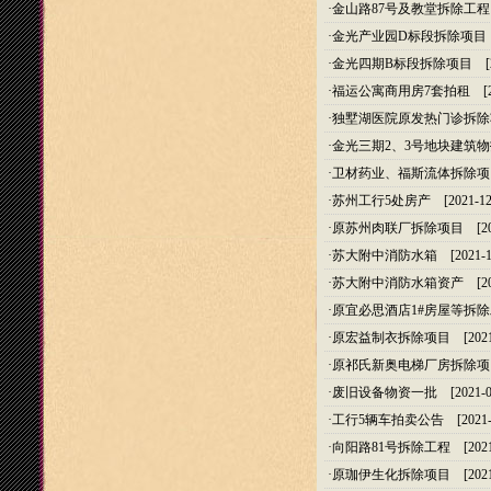
·
金山路87号及教堂拆除工程
·
金光产业园D标段拆除项目
·
金光四期B标段拆除项目
[2
·
福运公寓商用房7套拍租
[20
·
独墅湖医院原发热门诊拆除
·
金光三期2、3号地块建筑
·
卫材药业、福斯流体拆除项
·
苏州工行5处房产
[2021-12
·
原苏州肉联厂拆除项目
[20
·
苏大附中消防水箱
[2021-1
·
苏大附中消防水箱资产
[20
·
原宜必思酒店1#房屋等拆
·
原宏益制衣拆除项目
[2021
·
原祁氏新奥电梯厂房拆除项
·
废旧设备物资一批
[2021-0
·
工行5辆车拍卖公告
[2021-
·
向阳路81号拆除工程
[2021
·
原珈伊生化拆除项目
[2021