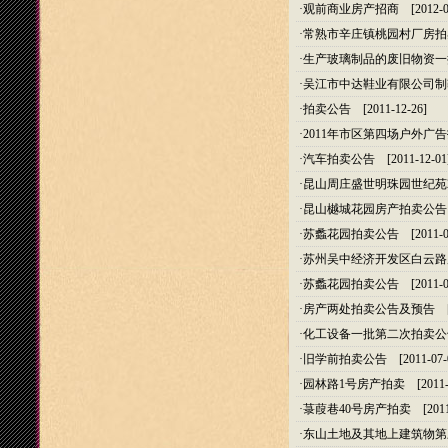
·
观前商业房产招商
[2012-0
·
常熟市辛庄镇桃园村厂房拍
·
生产玻璃制品的废旧物资一
·
吴江市中达鞋业有限公司制
·
拍卖公告
[2011-12-26]
·
2011年市区第四场户外广
·
汽车拍卖公告
[2011-12-01
·
昆山周庄盛世明珠园世纪苑2
·
昆山樾城花园房产拍卖公告
·
苏蠡花园拍卖公告
[2011-0
·
苏州吴中经济开发区白云路
·
苏蠡花园拍卖公告
[2011-0
·
房产两处拍卖公告及预告
[2
·
化工设备一批第二次拍卖公
·
旧学前拍卖公告
[2011-07-
·
园林路1号房产拍卖
[2011-
·
菉葭巷40号房产拍卖
[2011
·
东山土地及其地上建筑物第