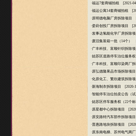
·
福运7套商铺拍租
[2021-04
·
福运公寓14套商铺拍租
[20
·
原明德电脑厂房拆除项目
[2
·
娄葑创投厂房拆除项目
[20
·
发事达氢能化学厂房拆除项
·
废旧集装箱一批（14个）
[2
·
广丰科技、富顺针织拆除项
·
姑苏区道路停车泊位服务权
·
广丰科技、富顺印染两厂拆
·
原弘德隆果品市场拆除项目
·
化原化工、繁欣建筑拆除项
·
新海制衣拆除项目
[2020-1
·
智能停车泊位拍卖公告（试
·
姑苏区停车服务权（22个
·
原星都中心拆除项目
[2020
·
原安路特汽车部件拆除项目
·
普惠路地块拆除项目
[2020
·
原东南电梯、苏州电气两厂