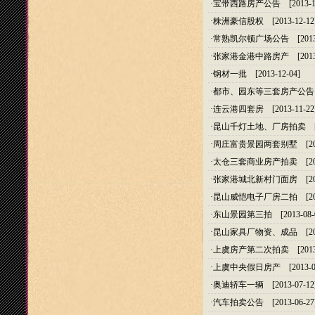
·
宝带西路房产公告
[2013-1
·
株洲豪信股权
[2013-12-12
·
常熟凯尔顿广场公告
[2013
·
张家港金港中路房产
[2013
·
钢材一批
[2013-12-04]
·
都市、园东等三套房产公告
·
连云港四套房
[2013-11-22
·
昆山千灯土地、厂房拍卖
[2
·
周庄富贵景园两套别墅
[20
·
太仓三套商业房产拍卖
[20
·
张家港城北新村门面房
[20
·
昆山威恺电子厂房二拍
[20
·
东山景园第三拍
[2013-08-
·
昆山家具厂物资、成品
[20
·
上虞房产第二次拍卖
[2013
·
上虞中央假日房产
[2013-0
·
奥迪轿车一辆
[2013-07-12
·
汽车拍卖公告
[2013-06-27