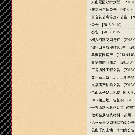
·
东山景园双拼别墅
[2013-0
·
观巷房产预公告
[2013-06-
·
百合花公寓等房产公告
[20
·
公告
[2013-04-19]
·
公告
[2013-04-19]
·
桐乡河滨花园房产
[2013-0
·
湖州日月城79幢101室
[201
·
马浜花园房产
[2013-04-08
·
白塔西路门面房
[2013-04-
·
厂房拆除工程公告
[2013-0
·
苏州新三纺厂房、土地等第
·
光福房产拍卖公告
[2012-0
·
昆山太子奶土地使用权及地
·
2012第三场广告拍卖
[2012
·
干将西路旁联体别墅（带前
·
黛珂金属包装材料（苏州）
·
温州家景花园别墅拍卖公告
·
昆山千灯土地一宗拍卖公告