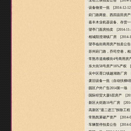
·
玉石三块拍卖公告
[2014-1
·
设备物资一批
[2014-12-12
·
葑门路两套、西四亩田房产
·
嘉丰木业机器设备、存货一
·
望亭门面房拍卖
[2014-11-
·
相城阳澄湖镇厂房
[2014-1
·
望亭临街商用房产拍卖公告
·
苏州葑门路，乔司空巷，相
·
常熟市道南横街4号商用房
·
东大街58号房产16%产权
[2
·
吴中区胥口镇越湖路厂房
[2
·
废旧设备一批（自动扶梯6
·
园区户外广告2014第一场
[2
·
国际经贸大厦6层房产
[201
·
新区火炬路16号厂房
[2014
·
高新区“退二进三”拆除工程
·
常熟凯莱破产资产
[2014-0
·
车辆暂停拍卖公告
[2014-0