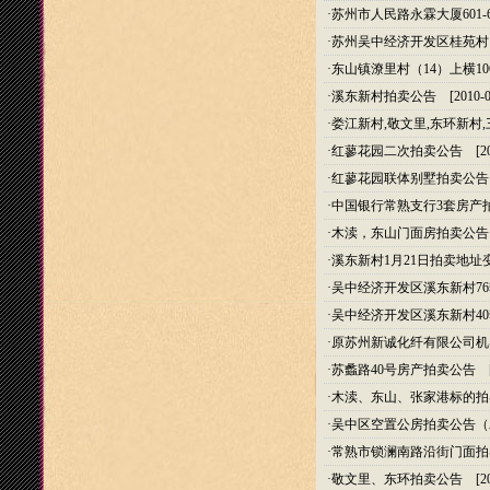
·
苏州市人民路永霖大厦601-
·
苏州吴中经济开发区桂苑村
·
东山镇潦里村（14）上横1
·
溪东新村拍卖公告
[2010-0
·
娄江新村,敬文里,东环新村
·
红蓼花园二次拍卖公告
[20
·
红蓼花园联体别墅拍卖公告
·
中国银行常熟支行3套房产
·
木渎，东山门面房拍卖公告
·
溪东新村1月21日拍卖地址
·
吴中经济开发区溪东新村7
·
吴中经济开发区溪东新村4
·
原苏州新诚化纤有限公司机
·
苏蠡路40号房产拍卖公告
[2
·
木渎、东山、张家港标的拍
·
吴中区空置公房拍卖公告（
·
常熟市锁澜南路沿街门面拍
·
敬文里、东环拍卖公告
[20