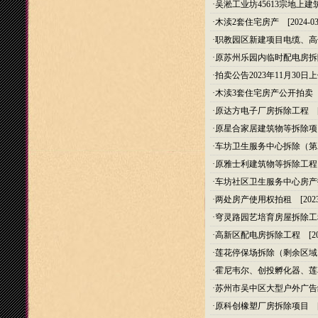
·
吴淞工业坊45613宗地上
·
木渎2套住宅房产
[2024-03
·
职教园区新建项目电缆、高
·
原苏州乐园内临时配电房拆
·
拍卖公告2023年11月30日上
·
木渎3套住宅房产公开拍卖
[
·
原达方电子厂房拆除工程
[2
·
原星合家居建筑物等拆除项
·
车坊卫生服务中心拆除（第
·
原雅士利建筑物等拆除工程
·
车坊社区卫生服务中心房产
·
两处房产使用权拍租
[2023
·
穹灵路园艺培育房屋拆除工
·
高新区配电房拆除工程
[20
·
莲花停保场拆除（剩余区域
·
霍尼韦尔、创投孵化器、莲
·
苏州市吴中区大型户外广告
·
原科创橡塑厂房拆除项目
[2