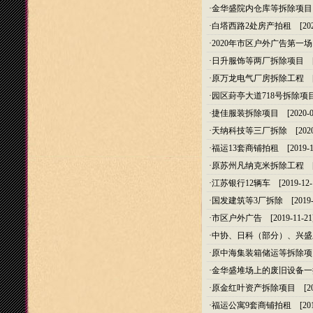
·
金华盛院内仓库等拆除项目
·
白塔西路2处房产拍租
[202
·
2020年市区户外广告第一场
·
日升服饰等两厂拆除项目
[2
·
原万龙电气厂房拆除工程
[2
·
园区葑亭大道718号拆除项
·
捷佳服装拆除项目
[2020-0
·
天纳科技等三厂拆除
[2020
·
福运13套商铺拍租
[2019-1
·
原苏州凡纳克米拆除工程
[2
·
江苏银行12辆车
[2019-12-
·
国发建筑等3厂拆除
[2019-
·
市区户外广告
[2019-11-21
·
中协、日科（部分）、兴盛
·
原中海集装箱储运等拆除项
·
金华盛堆场上的废旧设备一
·
原金红叶资产拆除项目
[20
·
福运公寓9套商铺拍租
[201