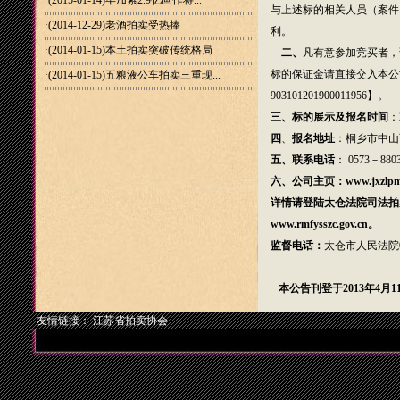
·(2015-01-14)
毕加索2.9亿画作将...
与上述标的相关人员（案件
·(2014-12-29)
老酒拍卖受热捧
利。
·(2014-01-15)
本土拍卖突破传统格局
二、
凡有意参加竞买者，
标的保证金请直接交入本公
·(2014-01-15)
五粮液公车拍卖三重现...
903101201900011956】。
三
、标的展示及报名时间
：
四
、
报名地址
：桐乡市中山
五、联系电话
： 0573－8803
六、公司主页：
www.jxzlpm
详情请登陆太仓法院司法拍
www.rmfysszc.gov.cn
。
监督电话：
太仓市人民法院
本公告刊登于2013年4月
友情链接：
江苏省拍卖协会