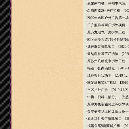
·
原东南电梯、苏州电气两厂
·
白塔西路2处房产拍租
[202
·
2020年市区户外广告第一场
·
日升服饰等两厂拆除项目
[2
·
原万龙电气厂房拆除工程
[2
·
园区葑亭大道718号拆除项
·
捷佳服装拆除项目
[2020-0
·
天纳科技等三厂拆除
[2020
·
原苏州凡纳克米拆除工程
[2
·
福运13套商铺拍租
[2019-1
·
江苏银行12辆车
[2019-12-
·
国发建筑等3厂拆除
[2019-
·
市区户外广告
[2019-11-21
·
中协、日科（部分）、兴盛
·
原中海集装箱储运等拆除项
·
金华盛堆场上的废旧设备一
·
原金红叶资产拆除项目
[20
·
福运公寓9套商铺拍租
[201