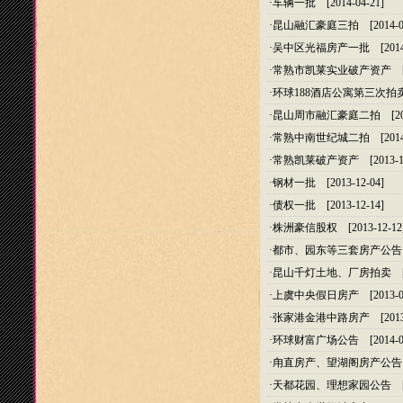
·
车辆一批
[2014-04-21]
·
昆山融汇豪庭三拍
[2014-0
·
吴中区光福房产一批
[2014
·
常熟市凯莱实业破产资产
[2
·
环球188酒店公寓第三次拍
·
昆山周市融汇豪庭二拍
[20
·
常熟中南世纪城二拍
[2014
·
常熟凯莱破产资产
[2013-1
·
钢材一批
[2013-12-04]
·
债权一批
[2013-12-14]
·
株洲豪信股权
[2013-12-12
·
都市、园东等三套房产公告
·
昆山千灯土地、厂房拍卖
[2
·
上虞中央假日房产
[2013-0
·
张家港金港中路房产
[2013
·
环球财富广场公告
[2014-0
·
甪直房产、望湖阁房产公告
·
天都花园、理想家园公告
[2