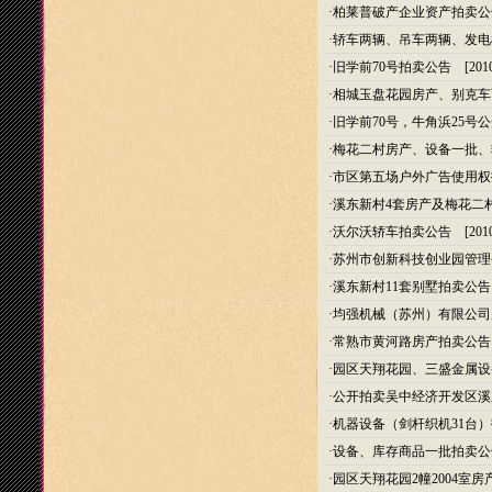
·
柏莱普破产企业资产拍卖公
·
轿车两辆、吊车两辆、发电
·
旧学前70号拍卖公告
[2010
·
相城玉盘花园房产、别克车
·
旧学前70号，牛角浜25号
·
梅花二村房产、设备一批、
·
市区第五场户外广告使用权
·
溪东新村4套房产及梅花二
·
沃尔沃轿车拍卖公告
[2010
·
苏州市创新科技创业园管理
·
溪东新村11套别墅拍卖公告
·
均强机械（苏州）有限公司
·
常熟市黄河路房产拍卖公告
·
园区天翔花园、三盛金属设
·
公开拍卖吴中经济开发区溪
·
机器设备（剑杆织机31台
·
设备、库存商品一批拍卖公
·
园区天翔花园2幢2004室