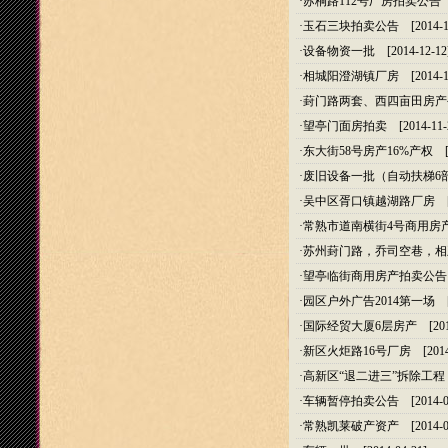
·
苏桐路112号厂房拍卖公告
[
·
玉石三块拍卖公告
[2014-1
·
设备物资一批
[2014-12-12
·
相城阳澄湖镇厂房
[2014-1
·
葑门路两套、西四亩田房产
·
望亭门面房拍卖
[2014-11-
·
东大街58号房产16%产权
[2
·
废旧设备一批（自动扶梯6
·
吴中区胥口镇越湖路厂房
[2
·
常熟市道南横街4号商用房
·
苏州葑门路，乔司空巷，相
·
望亭临街商用房产拍卖公告
·
园区户外广告2014第一场
[2
·
国际经贸大厦6层房产
[201
·
新区火炬路16号厂房
[2014
·
高新区“退二进三”拆除工程
·
车辆暂停拍卖公告
[2014-0
·
常熟凯莱破产资产
[2014-0