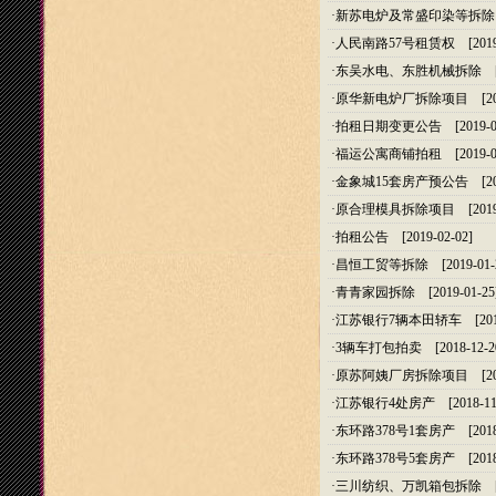
·
新苏电炉及常盛印染等拆除
·
人民南路57号租赁权
[2019
·
东吴水电、东胜机械拆除
[2
·
原华新电炉厂拆除项目
[20
·
拍租日期变更公告
[2019-0
·
福运公寓商铺拍租
[2019-0
·
金象城15套房产预公告
[20
·
原合理模具拆除项目
[2019
·
拍租公告
[2019-02-02]
·
昌恒工贸等拆除
[2019-01-
·
青青家园拆除
[2019-01-25
·
江苏银行7辆本田轿车
[201
·
3辆车打包拍卖
[2018-12-2
·
原苏阿姨厂房拆除项目
[20
·
江苏银行4处房产
[2018-11
·
东环路378号1套房产
[2018
·
东环路378号5套房产
[2018
·
三川纺织、万凯箱包拆除
[2