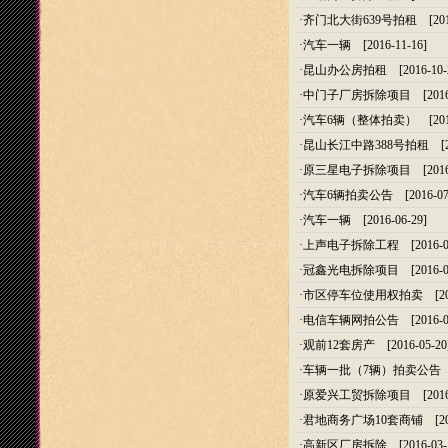
·
齐门北大街639号拍租
[201
·
汽车一辆
[2016-11-16]
·
昆山办公房拍租
[2016-10-
·
中门子厂房拆除项目
[2016
·
汽车6辆（整体拍卖）
[201
·
昆山长江中路388号拍租
[20
·
原三星电子拆除项目
[2016
·
汽车6辆拍卖公告
[2016-07
·
汽车一辆
[2016-06-29]
·
上声电子拆除工程
[2016-0
·
冠鑫光电拆除项目
[2016-0
·
市区停车位使用权拍卖
[20
·
电信车辆网拍公告
[2016-0
·
观前12套房产
[2016-05-20
·
车辆一批（7辆）拍卖公告
[
·
原爱兴工贸拆除项目
[2016
·
君地商务广场10套商铺
[20
·
高新区厂房拆除
[2016-03-