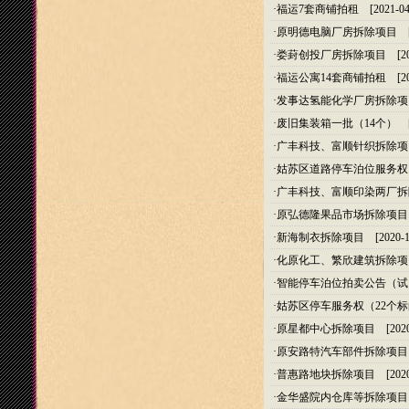
·
福运7套商铺拍租
[2021-04
·
原明德电脑厂房拆除项目
[2
·
娄葑创投厂房拆除项目
[20
·
福运公寓14套商铺拍租
[20
·
发事达氢能化学厂房拆除项
·
废旧集装箱一批（14个）
[2
·
广丰科技、富顺针织拆除项
·
姑苏区道路停车泊位服务权
·
广丰科技、富顺印染两厂拆
·
原弘德隆果品市场拆除项目
·
新海制衣拆除项目
[2020-1
·
化原化工、繁欣建筑拆除项
·
智能停车泊位拍卖公告（试
·
姑苏区停车服务权（22个
·
原星都中心拆除项目
[2020
·
原安路特汽车部件拆除项目
·
普惠路地块拆除项目
[2020
·
金华盛院内仓库等拆除项目