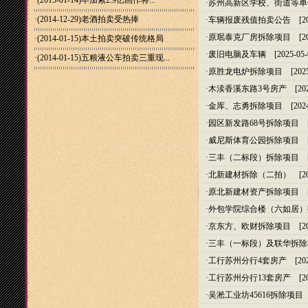
·(2015-01-14)
毕加索2.9亿画作将...
·
苏州高新区学校、街道等单
·(2014-12-29)
老酒拍卖受热捧
·
车辆报废残值拍卖公告
[20
·
原珉泰克厂房拆除项目
[20
·(2014-01-15)
本土拍卖突破传统格局
·
废旧电脑及车辆
[2025-05-
·(2014-01-15)
五粮液公车拍卖三重现...
·
原胜龙电炉拆除项目
[2025
·
木渎香溪东路3号房产
[202
·
金厍、志勇拆除项目
[2024
·
园区新发路68号拆除项目
[2
·
威尼斯体育公园拆除项目
[2
·
三丰（二标段）拆除项目
[2
·
北新建材拆除（二拍）
[20
·
原北新建材资产拆除项目
[2
·
外包学院综合楼（六如居）
·
京东方、欧财拆除项目
[20
·
三丰（一标段）及联华拆除
·
工行苏州分行4套房产
[202
·
工行苏州分行13套房产
[20
·
吴淞工业坊45616拆除项目
[