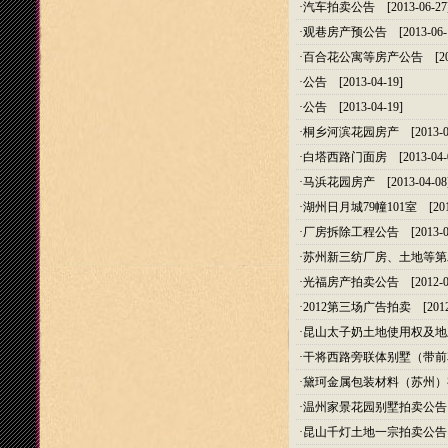
·
汽车拍卖公告
[2013-06-27
·
观巷房产预公告
[2013-06-
·
百合花公寓等房产公告
[20
·
公告
[2013-04-19]
·
公告
[2013-04-19]
·
桐乡河滨花园房产
[2013-0
·
白塔西路门面房
[2013-04-
·
马浜花园房产
[2013-04-08
·
湖州日月城79幢101室
[201
·
厂房拆除工程公告
[2013-0
·
苏州新三纺厂房、土地等第
·
光福房产拍卖公告
[2012-0
·
2012第三场广告拍卖
[2012
·
昆山太子奶土地使用权及地
·
干将西路旁联体别墅（带前
·
黛珂金属包装材料（苏州）
·
温州家景花园别墅拍卖公告
·
昆山千灯土地一宗拍卖公告