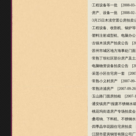
·
工程设备等一批
[2008-03-
·
房产、设备一批
[2008-02-
·
3月25日木渎空置公房拍卖
·
工程设备、收割机、锅炉等
·
塑料注射成型机、电脑办公
·
古镇木渎房产拍卖公告
[20
·
苏州市城区地方海事处门面
·
常熟丁坝社区部分房产及土
·
电脑物资设备拍卖公告
[20
·
采莲小区住宅房一套
[2007
·
常熟小义村房产
[2007-09-
·
常熟浒浦房产
[2007-09-26
·
玉山路门面房拍租
[2007-1
·
通安镇房产\报废不锈钢水
·
桃花坞街道房产专场拍卖会
·
桑塔纳、下料机、不锈钢水
·
四季晶华花园住宅房拍卖
[2
·
江阴市星寅铜管有限公司厂