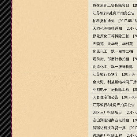
·
原化原化工等拆除项目
[20
·
江苏银行8处房产拍卖公告
[
·
拍租撤拍通知
[2017-08-18
·
天韵苑等撤拍通知
[2017-0
·
原化原化工等拆除三拍
[20
·
天韵苑、天华苑、华村苑
[2
·
化原化工、飘一服饰二拍
[2
·
观前街、邵磨针巷拍租
[20
·
化原化工、飘一服饰拆除
[2
·
江苏银行15辆车
[2017-07-
·
金大海、利益钢结构两厂拆
·
亚都电子厂房拆除工程
[20
·
50套住宅预公告
[2017-06-
·
江苏银行8处房产拍卖公告
[
·
园区三厂拆除项目
[2017-0
·
淀山湖临湖商业点拍租
[20
·
智瑞达科技存货一批
[2017
·
跨塘两厂拆除工程
[2017-0