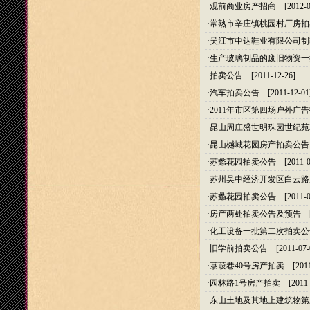
·
观前商业房产招商
[2012-0
·
常熟市辛庄镇桃园村厂房拍
·
吴江市中达鞋业有限公司制
·
生产玻璃制品的废旧物资一
·
拍卖公告
[2011-12-26]
·
汽车拍卖公告
[2011-12-01
·
2011年市区第四场户外广
·
昆山周庄盛世明珠园世纪苑2
·
昆山樾城花园房产拍卖公告
·
苏蠡花园拍卖公告
[2011-0
·
苏州吴中经济开发区白云路
·
苏蠡花园拍卖公告
[2011-0
·
房产两处拍卖公告及预告
[2
·
化工设备一批第二次拍卖公
·
旧学前拍卖公告
[2011-07-
·
菉葭巷40号房产拍卖
[2011
·
园林路1号房产拍卖
[2011-
·
东山土地及其地上建筑物第