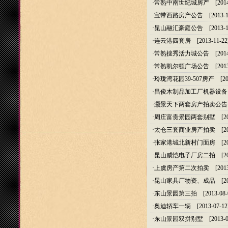
·
常熟中南世纪城房产
[2014
·
宝带西路房产公告
[2013-1
·
昆山融汇豪庭公告
[2013-1
·
连云港四套房
[2013-11-22
·
常熟搜秀活力城公告
[2014
·
常熟凯尔顿广场公告
[2013
·
玲珑湾花园39-507房产
[201
·
昌俊木制品加工厂机器设备
·
灏景天下两套房产拍卖公告
·
周庄富贵景园两套别墅
[20
·
太仓三套商业房产拍卖
[20
·
张家港城北新村门面房
[20
·
昆山威恺电子厂房二拍
[20
·
上虞房产第二次拍卖
[2013
·
昆山家具厂物资、成品
[20
·
东山景园第三拍
[2013-08-
·
奥迪轿车一辆
[2013-07-12
·
东山景园双拼别墅
[2013-0