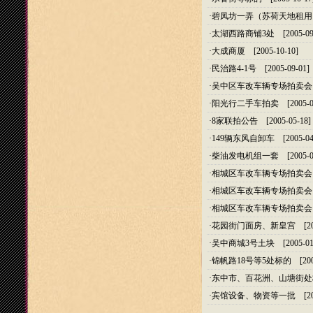
·
碧凤坊一弄（苏荷天地租用
·
太湖西路商铺3处
[2005-09
·
大成商厦
[2005-10-10]
·
民治路4-1号
[2005-09-01]
·
吴中区车改车辆专场拍卖会
·
阳光行二手车拍卖
[2005-0
·
8家联拍公告
[2005-05-18]
·
149辆东风自卸车
[2005-04
·
柴油发电机组一套
[2005-0
·
相城区车改车辆专场拍卖会
·
相城区车改车辆专场拍卖会
·
相城区车改车辆专场拍卖会
·
花园街门面房、新皇宫
[20
·
吴中商城3号土块
[2005-01
·
锦帆路18号等5处标的
[200
·
东中市、百花洲、山塘街处
·
宾馆设备、物资等一批
[20