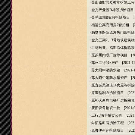
·
金山路87号及教堂拆除工程
·
金光产业园D标段拆除项目
·
金光四期B标段拆除项目
[2
·
福运公寓商用房7套拍租
[20
·
独墅湖医院原发热门诊拆除
·
金光三期2、3号地块建筑
·
卫材药业、福斯流体拆除项
·
原苏州肉联厂拆除项目
[20
·
苏州工行5处房产
[2021-12
·
苏大附中消防水箱
[2021-1
·
苏大附中消防水箱资产
[20
·
原宜必思酒店1#房屋等拆
·
原宏益制衣拆除项目
[2021
·
原祁氏新奥电梯厂房拆除项
·
废旧设备物资一批
[2021-0
·
工行5辆车拍卖公告
[2021-
·
向阳路81号拆除工程
[2021
·
原珈伊生化拆除项目
[2021