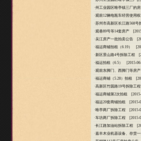
·
州工业园区唯亭镇三厂的房
·
观前12辆电瓶车经营使用权
·
苏州市高新区长江路568号
·
观巷89号等14套房产
[2015
·
吴江房产一批拍卖公告
[20
·
福运商铺拍租（6.19）
[201
·
新区景山路4号拆除工程
[20
·
福运拍租（6.5）
[2015-06-
·
观前东脚门、西脚门等房产
·
福运商铺（5.28）拍租
[201
·
高新区竹园路19号拆除工程
·
福运商铺第2次拍租
[2015-
·
福运20套商铺拍租
[2015-0
·
唯亭两厂拆除工程
[2015-0
·
车坊两厂拆除工程
[2015-0
·
长江路加油站拆除工程
[20
·
嘉丰木业机器设备、存货一