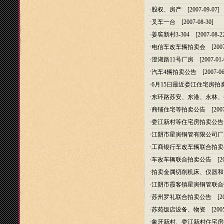
·
股权、房产
[2007-09-07]
·
叉车一台
[2007-08-30]
·
姜窖新村3-304
[2007-08-2
·
电信车改车辆拍卖会
[2007
·
澄湖路11号厂房
[2007-01-
·
汽车4辆拍卖公告
[2007-06
·
6月15日最近娄江住宅房拍
·
东环路苏安、东港、永林、
·
商铺住宅等拍卖公告
[2007
·
娄江新村等住宅房拍卖公告
·
江阴市星寅铜管有限公司厂
·
工商银行车改车辆联合拍卖
·
车改车辆联合拍卖公告
[20
·
拍卖金属切削机床、仪器和
·
江阴市霞客镇星寅铜管联合
·
苏州罗礼联合拍卖公告
[20
·
苏苑饭店设备、物资
[2005
·
象牙新村、娄江新村住宅房