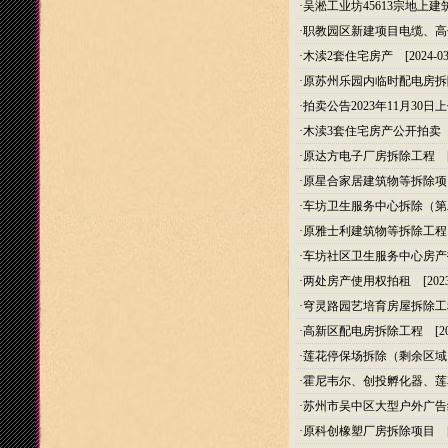
·
吴淞工业坊45613宗地上
·
职教园区新建项目电缆、高
·
木渎2套住宅房产
[2024-03
·
原苏州乐园内临时配电房拆
·
拍卖公告2023年11月30日上
·
木渎3套住宅房产公开拍卖
[
·
原达方电子厂房拆除工程
[2
·
原星合家居建筑物等拆除项
·
车坊卫生服务中心拆除（第
·
原雅士利建筑物等拆除工程
·
车坊社区卫生服务中心房产
·
两处房产使用权拍租
[2023
·
穹灵路园艺培育房屋拆除工
·
高新区配电房拆除工程
[20
·
莲花停保场拆除（剩余区域
·
霍尼韦尔、创投孵化器、莲
·
苏州市吴中区大型户外广告
·
原科创橡塑厂房拆除项目
[2