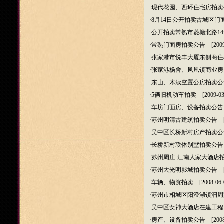
·
现代花园、西环住宅房拍卖
·
8月14日公开拍卖古城区门
·
公开拍卖常熟市菱塘北路14
·
常熟门面房拍卖公告
[2009
·
张家港市悦丰大厦东侧商住
·
张家港杨舍、凤凰镇商业房
·
东山、木渎空置公房拍卖公
·
5辆旧机动车拍卖
[2009-03
·
车坊门面房、设备拍卖公告
·
苏州明清古建筑拍卖公告
[2
·
吴中区长桥新村房产拍卖公
·
长桥新村联体别墅拍卖公告
·
苏州周庄·江南人家大酒店
·
苏州大光明影城拍卖公告
[2
·
车辆、物资拍卖
[2008-06-
·
苏州市相城区阳澄湖镇沺周
·
吴中区女神大酒店在建工程
·
房产、设备拍卖公告
[2008