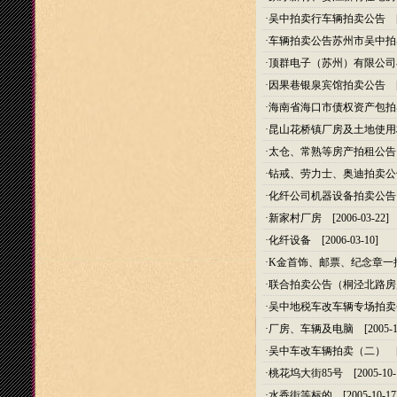
·
吴中拍卖行车辆拍卖公告
[2
·
车辆拍卖公告苏州市吴中拍
·
顶群电子（苏州）有限公司
·
因果巷银泉宾馆拍卖公告
[2
·
海南省海口市债权资产包拍
·
昆山花桥镇厂房及土地使用
·
太仓、常熟等房产拍租公告
·
钻戒、劳力士、奥迪拍卖公
·
化纤公司机器设备拍卖公告
·
新家村厂房
[2006-03-22]
·
化纤设备
[2006-03-10]
·
K金首饰、邮票、纪念章一
·
联合拍卖公告（桐泾北路房
·
吴中地税车改车辆专场拍卖
·
厂房、车辆及电脑
[2005-1
·
吴中车改车辆拍卖（二）
[2
·
桃花坞大街85号
[2005-10-
·
水香街等标的
[2005-10-17