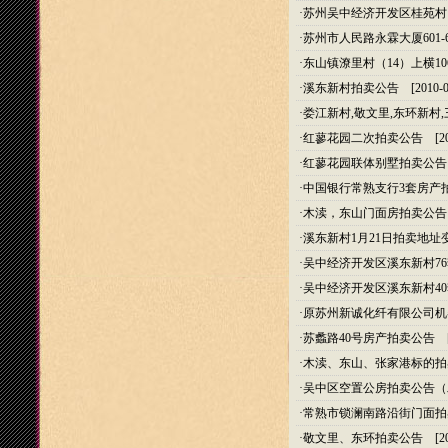
·
苏州吴中经济开发区桂苑村
·
苏州市人民路永霖大厦601-
·
东山镇潦里村（14）上横1
·
溪东新村拍卖公告
[2010-0
·
娄江新村,敬文里,东环新村
·
红蓼花园二次拍卖公告
[20
·
红蓼花园联体别墅拍卖公告
·
中国银行常熟支行3套房产
·
木渎，东山门面房拍卖公告
·
溪东新村1月21日拍卖地址
·
吴中经济开发区溪东新村7
·
吴中经济开发区溪东新村4
·
原苏州新诚化纤有限公司机
·
苏蠡路40号房产拍卖公告
[2
·
木渎、东山、张家港标的拍
·
吴中区空置公房拍卖公告（
·
常熟市锁澜南路沿街门面拍
·
敬文里、东环拍卖公告
[20