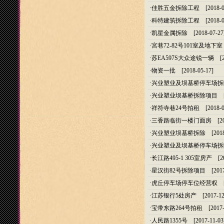
·
佳胜五金拆除工程
[2018-0
·
科特建筑拆除工程
[2018-0
·
凯星金属拆除
[2018-07-27
·
宮巷72-82号101室及地下室
·
苏EA597S大众途锐一辆
[20
·
物资一批
[2018-05-17]
·
兴业塑业及坝基桥停车场拆
·
兴业塑业坝基桥拆除项目
[2
·
祥符寺巷24号拍租
[2018-0
·
三香路临街一楼门面房
[20
·
兴业塑业坝基桥拆除
[2018
·
兴业塑业及坝基桥停车场拆
·
长江路495-1 305室房产
[20
·
星汉街82号拆除项目
[2017
·
虎丘停车场停车位经营权
[2
·
江苏银行5处房产
[2017-12
·
宝带东路264号拍租
[2017-
·
人民路1355号
[2017-11-03