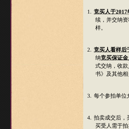
1.
竞买人于
2017
续，并交纳资
样。
2.
竞买人看样后
纳
竞买保证金
式交纳，收款
书》及其他相
3.
每个参拍单位
4.
拍卖成交后，
买受人需于拍