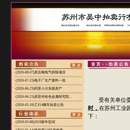
首页
>>
拍卖公告
·
(2026-08-07)原吉顺电气拆除项目
·
(2026-07-23)电子厂生产废料一批
·
(2026-06-23)同里小川东路房产
·
(2026-06-23)原苏州有色金属研究院...
受有关单位
·
(2026-05-19)工行4辆车拍卖公告
时，
在
苏
州工业
下：
·(2018-03-08)
2018新年贺词