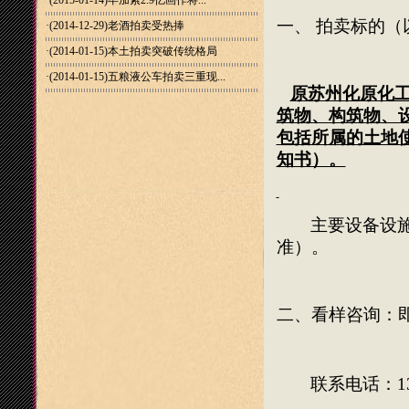
·(2015-01-14)
毕加索2.9亿画作将...
一、 拍卖标的
·(2014-12-29)
老酒拍卖受热捧
·(2014-01-15)
本土拍卖突破传统格局
·(2014-01-15)
五粮液公车拍卖三重现...
原苏州化原化
筑物、构筑物、
包括所属的土地
知书）。
主要设备设
准）。
二、看样咨询：
联系电话：
1