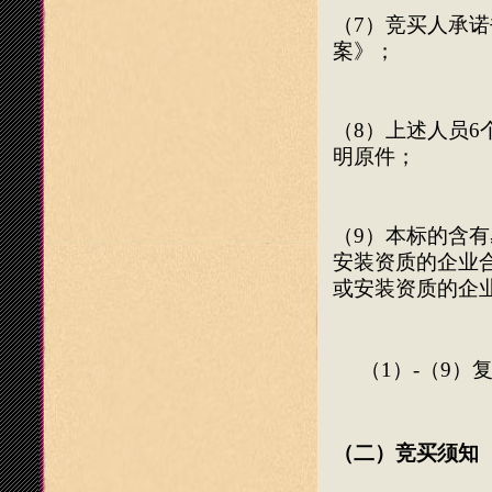
（
7
）竞买人承诺
案》；
（
8
）上述人员
6
明原件；
（
9
）本标的含有
安装资质的企业
或安装资质的企
（
1
）
-
（
9
）
（二）竞买须知