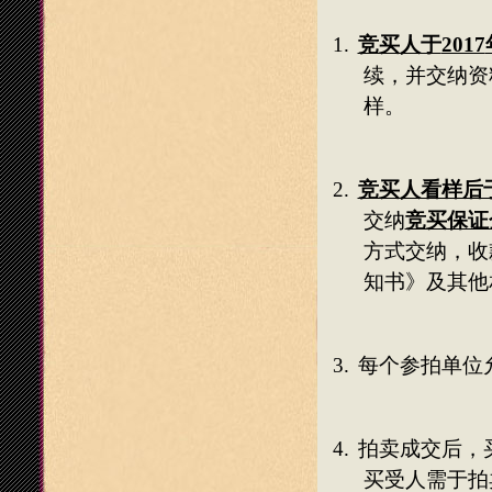
1.
竞买人于
2017
续，并交纳资
样。
2.
竞买人看样后
交纳
竞买保证
方式交纳，收
知书》及其他
3.
每个参拍单位
4.
拍卖成交后，
买受人需于拍