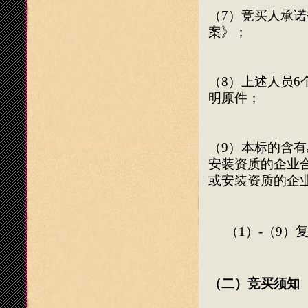
（
7
）竞买人承诺
案》；
（
8
）上述人员
6
明原件；
（
9
）本标的含有
安装资质的企业
或安装资质的企
（
1
）
-
（
9
）
（二）竞买须知