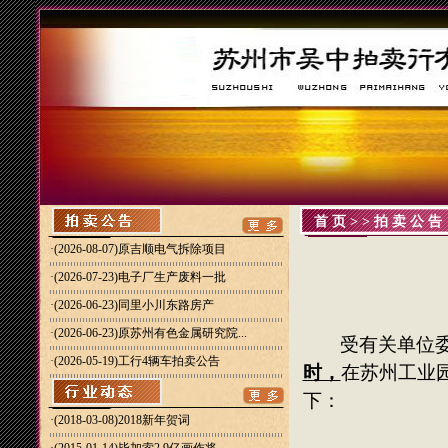
首页
>>
拍卖公告
·
(2026-08-07)原吉顺电气拆除项目
·
(2026-07-23)电子厂生产废料一批
·
(2026-06-23)同里小川东路房产
·
(2026-06-23)原苏州有色金属研究院...
受有关单位
·
(2026-05-19)工行4辆车拍卖公告
时，
在
苏
州工业
下：
·(2018-03-08)
2018新年贺词