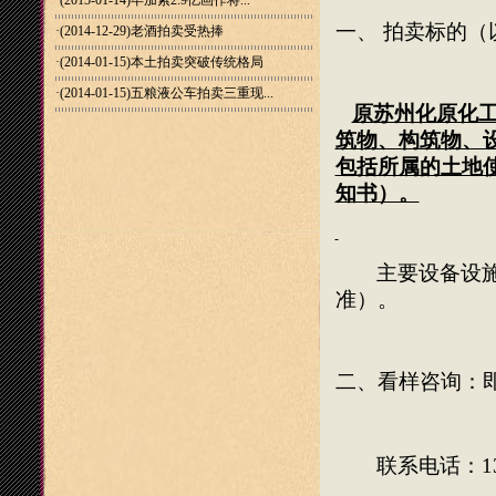
·(2015-01-14)
毕加索2.9亿画作将...
一、 拍卖标的
·(2014-12-29)
老酒拍卖受热捧
·(2014-01-15)
本土拍卖突破传统格局
·(2014-01-15)
五粮液公车拍卖三重现...
原苏州化原化
筑物、构筑物、
包括所属的土地
知书）。
主要设备设
准）。
二、看样咨询：
联系电话：
1